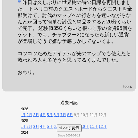
昨日は久しぶりに世界樹の詩の日課を再開しまし
た。 トネリコ村のクエストボードからクエストを全
部受けて、討伐のマップへの行き方を迷いながらな
んとか回って簡単な討伐と納品をすると20分くらい
で完了。 経験値35Gくらいと根っこ形の金貨95個を
ゲット。でも、チャプター2になったら新しい通貨
が登場しそうで嫌な予感しかしてないくま。
コツコツためたアイテムが先のマップでも使えたら
救われる人も多そうと思ってるくまんでした。
おわり。
top▲
過去日記
2026
1月
2月
3月
4月
5月
6月
7月
8月
9月 10月 11月 12月
2025
1月
2月
3月
4月
5月
6月
7月
8月
9月
10月
11月
12月
すべて表示
2024
Since
2004-04-13