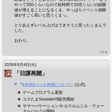
やって35Gくらいなので短時間で10倍くらいの経験
値が増えることになるくま。やっぱりイベント経験
値がすごく高いと思うくまっ。
とりあえずレベル上げはできそうと思ったくまんで
した。
おわり。
top▲
2026年8月4日
(火)
「日課再開」
『
8月4日パッチ内容について
』(公式)
ゲームプログラム更新
コスたまSeasideVII販売開始
サマーバケーション in セスルムニル・ウォー
ターパークが開始