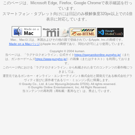
1月
2月
3月
4月
5月
6月
7月
8月
9月
10月
11月
12月
このページは、Microsoft Edge, Firefox, Google Chromeで表示確認を行っ
2023
ています。
1月
2月
3月
4月
5月
6月
7月
8月
9月
10月
11月
12月
スマートフォン・タブレット向けには日記のみ横解像度320px以上での1倍
2022
表示に対応しています。
1月
2月
3月
4月
5月
6月
7月
8月
9月
10月
11月
12月
2021
1月
2月
3月
4月
5月
6月
7月
8月
9月
10月
11月
12月
Mac、Macロゴは、米国およびその他の国で登録されているApple, Inc.の商標です。
2020
Made on a Macバッジ
はApple Inc.の商標であり、同社の許可により使用しています。
1月
2月
3月
4月
5月
6月
7月
8月
9月
10月
11月
12月
Copyright ©
2004
kuman
.
2019
当ページは、「ラグナロクオンライン」公式サイト
https://ragnarokonline.gungho.jp/
（また
1月
2月
3月
4月
5月
6月
7月
8月
9月
10月
11月
12月
は、ガンホーゲームズ
https://www.gungho.jp/
）の画像（またはテキスト）を利用しておりま
2018
す。
このページ内における「ラグナロクオンライン」から転載された全てのコンテンツの著作権につ
1月
2月
3月
4月
5月
6月
7月
8月
9月
10月
11月
12月
きましては、
2017
運営元である
ガンホー・オンライン・エンターテイメント株式会社
と開発元である
株式会社グラ
ヴィティ
並びに
原作者
である
リー・ミョンジン
氏に帰属します。
1月
2月
3月
4月
5月
6月
7月
8月
9月
10月
11月
12月
© Gravity Co., Ltd. & Lee MyoungJin(studio DTDS). All rights reserved.
2016
© GungHo Online Entertainment, Inc. All Right Reserved.
当コンテンツの再利用（再転載・配布など）は、禁止しています。
1月
2月
3月
4月
5月
6月
7月
8月
9月
10月
11月
12月
2015
1月
2月
3月
4月
5月
6月
7月
8月
9月
10月
11月
12月
2014
1月
2月
3月
4月
5月
6月
7月
8月
9月
10月
11月
12月
2013
1月
2月
3月
4月
5月
6月
7月
8月
9月
10月
11月
12月
2012