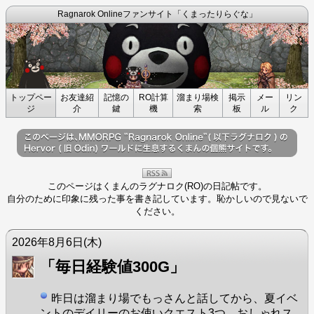
Ragnarok Onlineファンサイト「くまったりらぐな」
トップペー
お友達紹
記憶の
RO計算
溜まり場検
掲示
メー
リン
ジ
介
鍵
機
索
板
ル
ク
このページは
くまん
の
ラグナロク(RO)の日記帖
です。
自分のために印象に残った事を書き記しています。恥かしいので見ないで
ください。
2026年8月6日
(木)
「毎日経験値300G」
昨日は溜まり場でもっさんと話してから、夏イベ
ントのデイリーのお使いクエスト3つ、おしゃれス