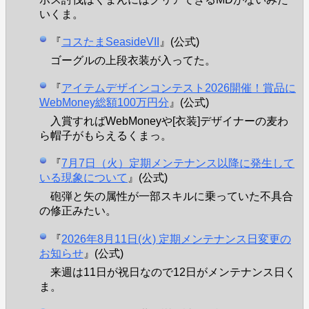
いくま。
『
コスたまSeasideVII
』(公式)
ゴーグルの上段衣装が入ってた。
『
アイテムデザインコンテスト2026開催！賞品に
WebMoney総額100万円分
』(公式)
入賞すればWebMoneyや[衣装]デザイナーの麦わ
ら帽子がもらえるくまっ。
『
7月7日（火）定期メンテナンス以降に発生して
いる現象について
』(公式)
砲弾と矢の属性が一部スキルに乗っていた不具合
の修正みたい。
『
2026年8月11日(火) 定期メンテナンス日変更の
お知らせ
』(公式)
来週は11日が祝日なので12日がメンテナンス日く
ま。