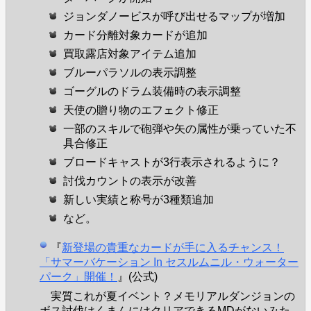
ジョンダノービスが呼び出せるマップが増加
カード分離対象カードが追加
買取露店対象アイテム追加
ブルーパラソルの表示調整
ゴーグルのドラム装備時の表示調整
天使の贈り物のエフェクト修正
一部のスキルで砲弾や矢の属性が乗っていた不
具合修正
ブロードキャストが3行表示されるように？
討伐カウントの表示が改善
新しい実績と称号が3種類追加
など。
『
新登場の貴重なカードが手に入るチャンス！
「サマーバケーション In セスルムニル・ウォーター
パーク」開催！
』(公式)
実質これが夏イベント？メモリアルダンジョンの
ボス討伐はくまんにはクリアできるMDがないみた