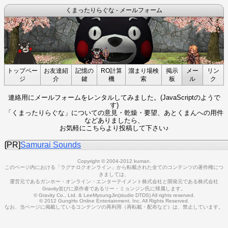
くまったりらぐな - メールフォーム
トップペー
お友達紹
記憶の
RO計算
溜まり場検
掲示
メー
リン
ジ
介
鍵
機
索
板
ル
ク
連絡用にメールフォームをレンタルしてみました。(JavaScriptのようで
す)
「くまったりらぐな」についての意見・乾燥・要望、あとくまんへの用件
などありましたら、
お気軽にこちらより投稿して下さい♪
[PR]
Samurai Sounds
Copyright © 2004-2012 kuman.
このページ内における「ラグナロクオンライン」から転載された全てのコンテンツの著作権につ
きましては、
運営元であるガンホー・オンライン・エンターテイメント株式会社と開発元である株式会社
Gravity並びに原作者であるリー・ミョンジン氏に帰属します。
© Gravity Co., Ltd. & LeeMyoungJin(studio DTDS) All rights reserved.
© 2012 GungHo Online Entertainment, Inc. All Rights Reserved.
なお、当ページに掲載しているコンテンツの再利用（再転載・配布など）は、禁止しています。