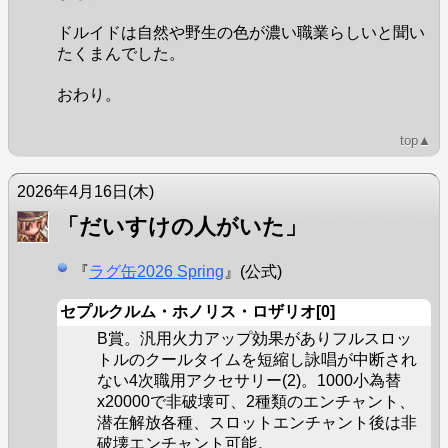
ドルイドは自然や野生の色が濃い職業らしいと聞い
たくまんでした。
おわり。
top▲
2026年4月16日
(木)
「だいすけの人がいた」
『
ラグ缶2026 Spring
』(公式)
セプルクルム・ホノリス・ロザリオ[0]
B賞。汎用火力アップ効果がありフルスロッ
トルのクールタイムを短縮し詠唱が中断され
ない4次職用アクセサリー(2)。1000小為替
x20000で非破壊可、2種類のエンチャント、
潜在解放各種、スロットエンチャント後は非
破壊エンチャント可能。