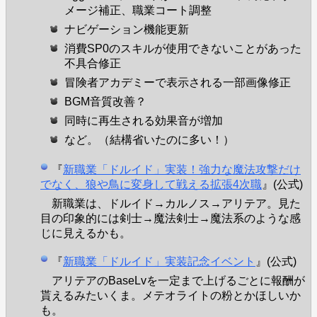
メージ補正、職業コート調整
ナビゲーション機能更新
消費SP0のスキルが使用できないことがあった
不具合修正
冒険者アカデミーで表示される一部画像修正
BGM音質改善？
同時に再生される効果音が増加
など。（結構省いたのに多い！）
『
新職業「ドルイド」実装！強力な魔法攻撃だけ
でなく、狼や鳥に変身して戦える拡張4次職
』(公式)
新職業は、ドルイド→カルノス→アリテア。見た
目の印象的には剣士→魔法剣士→魔法系のような感
じに見えるかも。
『
新職業「ドルイド」実装記念イベント
』(公式)
アリテアのBaseLvを一定まで上げるごとに報酬が
貰えるみたいくま。メテオライトの粉とかほしいか
も。