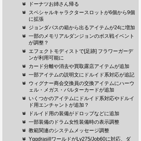
ドーナツお姉さん帰る
スペシャルキャラクタースロットが6個から9個
に拡張
ジョンダパスの箱から出るアイテムが24に増加
一部のメモリアルダンジョンのボス戦イベント
が調整？
エフェクトモディストで[足跡] フラワーガーデ
ンが利用可能に
カード分離や消去や買取露店アイテムが追加
一部アイテムの説明文にドルイド系対応が追記
ウィグナー商会交換員の交換アイテムにハーウ
ェル・メガス・バルターカードが追加
いくつかのアイテムにドルイド系対応やドルイ
ド用エンチャントが追加？
ドルイド用の装備がドロップなどに追加
一部装備のドラム女性装備時の表示調整
教範関連のシステムメッセージ調整
YggdrasillワールドがLv275/Job60に対応、ダ