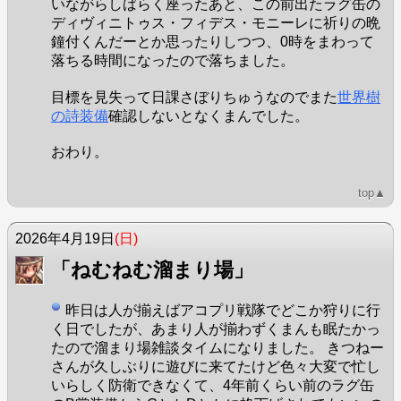
いながらしばらく座ったあと、この前出たラグ缶の
ディヴィニトゥス・フィデス・モニーレに祈りの晩
鐘付くんだーとか思ったりしつつ、0時をまわって
落ちる時間になったので落ちました。
目標を見失って日課さぼりちゅうなのでまた
世界樹
の詩装備
確認しないとなくまんでした。
おわり。
top▲
2026年4月19日
(日)
「ねむねむ溜まり場」
昨日は人が揃えばアコプリ戦隊でどこか狩りに行
く日でしたが、あまり人が揃わずくまんも眠たかっ
たので溜まり場雑談タイムになりました。 きつねー
さんが久しぶりに遊びに来てたけど色々大変で忙し
いらしく防衛できなくて、4年前くらい前のラグ缶