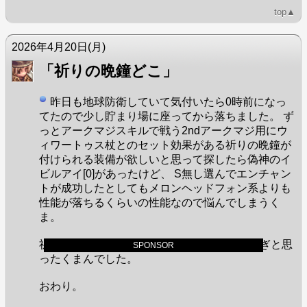
top▲
2026年4月20日
(月)
「祈りの晩鐘どこ」
昨日も地球防衛していて気付いたら0時前になっ
てたので少し貯まり場に座ってから落ちました。 ず
っとアークマジスキルで戦う2ndアークマジ用にウ
ィワートゥス杖とのセット効果がある祈りの晩鐘が
付けられる装備が欲しいと思って探したら偽神のイ
ビルアイ[0]があったけど、 S無し選んでエンチャン
トが成功したとしてもメロンヘッドフォン系よりも
性能が落ちるくらいの性能なので悩んでしまうく
ま。
祈りの晩鐘つき最新アクセサリ40GZeny高すぎと思
SPONSOR
ったくまんでした。
おわり。