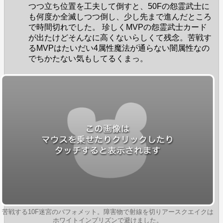
つつ立ち位置を工夫して倒すと、50Fの怨霊武士に
も何度か全滅しつつ倒し、少し先まで進んだところ
で時間切れでした。 珍しくMVPの怨霊武士カード
が出たけどそんなに高くないらしくて残念。苦戦す
るMVPはたいだい4属性魔法が通らない闇属性なの
でちかたない気もしてるくまっ。
苦戦する10F迷宮のバフォメット。障害物で射線を切りアースクエイクは
ホワイトインプリズンで避けました。