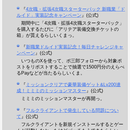
『
4次職・拡張4次職スターターパック 新職業「ド
ルイド」実装記念キャンペーン
』(公式)
期間中に「4次職・拡張4次職スターターパック」
を購入するたびに「アリテア装備交換チケットの
箱」が貰えるらしいくまっ。
『
新職業ドルイド実装記念！毎日チャレンジキャ
ンペーン
』(公式)
いつものXを使って、ポ三郎フォローから対象ポ
ストをリポストすることで抽選で1500円分のえらべ
るPayなどが当たるらしいくま。
『
ミッションクリアで豪華装備ゲット&Lv200達
成！ミミミのミッションマスター
』(公式)
ミミミのミッションマスターが再開っ。
『
フルクライアントで発生している問題につい
て
』(公式)
フルクライアントを新規インストールするとゲー