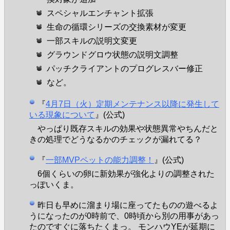
スペシャルエンチャント拡張
生命の循環シリーズの交換素材が変更
一部スキルの説明文変更
グラウンドグロウ状態の説明文調整
パッチクライアントのプログレスバー修正
など。
『
4月7日（火）定期メンテナンス以降に発生して
いる現象について
』(公式)
やっぱり既存スキルの効果や状態異常やちんだと
きの処理でどうなるかのチェックが漏れてる？
『
一部MVPペットの能力調整！
』(公式)
6個くらいの卵に新効果が強化よりの調整された
っぽいくま。
昨日も早めに溜まり場に座ってたものの遊べるよ
うになったのが0時前で、0時頃から別の用事があっ
たのですぐに落ちたくまっ。 モンハウYEが延期に