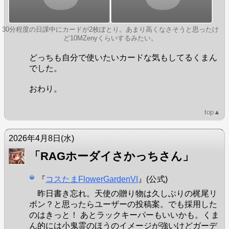
30分程度の日課中にカードが2枚ぽとり。あまり高くなさそうと思ったけ
ど10MZenyくらいするみたい。
どっちも自分で使いたいカードな気もしてるくまん
でした。
おわり。
top▲
2026年4月8日
(水)
「RAGホーダイさかっちさん」
『
コスたまFlowerGardenVI
』(公式)
昨日書き忘れ。天使の贈り物は久しぶりの梶尾リ
ボン？と思ったらユーザーの投稿案。でも採用した
のはきっと！ あとラックキーパーもいいかも。くま
ん的には小鬼霊のほうのイメージが強いけどガーデ