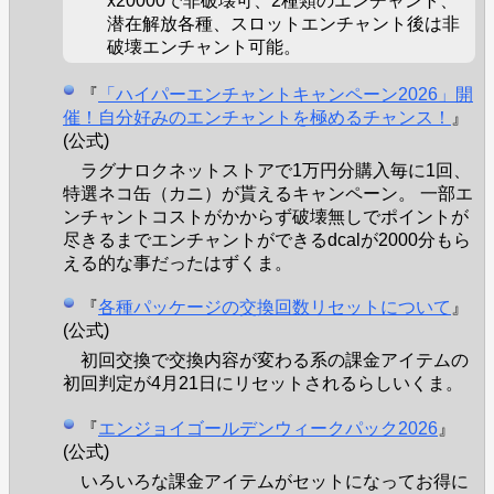
x20000で非破壊可、2種類のエンチャント、
潜在解放各種、スロットエンチャント後は非
破壊エンチャント可能。
『
「ハイパーエンチャントキャンペーン2026」開
催！自分好みのエンチャントを極めるチャンス！
』
(公式)
ラグナロクネットストアで1万円分購入毎に1回、
特選ネコ缶（カニ）が貰えるキャンペーン。 一部エ
ンチャントコストがかからず破壊無しでポイントが
尽きるまでエンチャントができるdcalが2000分もら
える的な事だったはずくま。
『
各種パッケージの交換回数リセットについて
』
(公式)
初回交換で交換内容が変わる系の課金アイテムの
初回判定が4月21日にリセットされるらしいくま。
『
エンジョイゴールデンウィークパック2026
』
(公式)
いろいろな課金アイテムがセットになってお得に