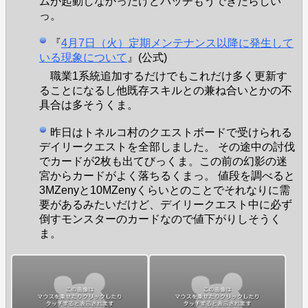
ムが起動しなかったけどパッチもうできたらしい
っ。
『
4月7日（火）定期メンテナンス以降に発生して
いる現象について
』(公式)
職業1系統追加するだけでもこれだけ多く更新す
ることになるし他既存スキルとの兼ね合いとかの不
具合は多そうくま。
昨日はトネルコ村のクエストボードで受けられる
デイリークエストを全部しました。 その途中の討伐
でカードが2枚も出てびっくま。この前の幻影の迷
宮からカードがよく落ちるくまっ。 値段を調べると
3MZenyと10MZenyくらいとのことでそれなりに需
要があるみたいだけど、デイリークエスト中に必ず
倒すモンスターのカードなので値下がりしそうく
ま。