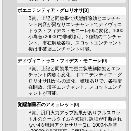
ポエニテンティア・グロリオサ[0]
B賞。上記と同効果で状態解除効とエンチャ
ント内容が異なりエンチャントでディヴィニ
トゥス・フィデス・モニーレ[0]に変化。1000
小為替x20000で非破壊可、2種類のエンチャ
ント、潜在解放各種、スロットエンチャント
後は非破壊エンチャント可能。
ディヴィニトゥス・フィデス・モニーレ[0]
B賞。上記と同効果で更に状態解除効とエン
チャント内容も変化。ポエニテンティア・グ
ロリオサ[1]からの進化。破壊ありで、各種潜
在開放、漢字エンチャント、スロットエンチ
ャントが可能。
覚醒創星石のアミュレット[0]
B賞。汎用火力アップ効果がありフルスロッ
トルのクールタイムを短縮し詠唱が中断され
ない4次職用アクセサリー(2)。1000小為替