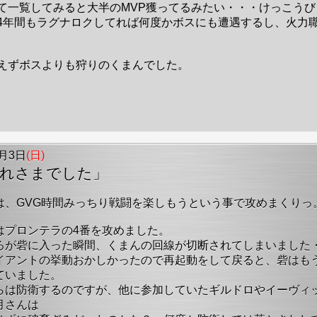
て一覧してみると大半のMVP獲ってるみたい・・・けっこうび
4年間もラグナロクしてれば何度かボスにも遭遇するし、火力
えずボスよりも狩りのくまんでした。
。
9月3日
(日)
疲れさまでした」
は、GVG時間みっちり戦闘を楽しもうという事で攻めまくりっ
はプロンテラの4番を攻めました。
ろが砦に入った瞬間、くまんの回線が切断されてしまいました
イアントの挙動おかしかったので再起動をして戻ると、砦はも
ていました。
らは防衛するのですが、他に参加していたギルドロやイーヴィ
月さんは