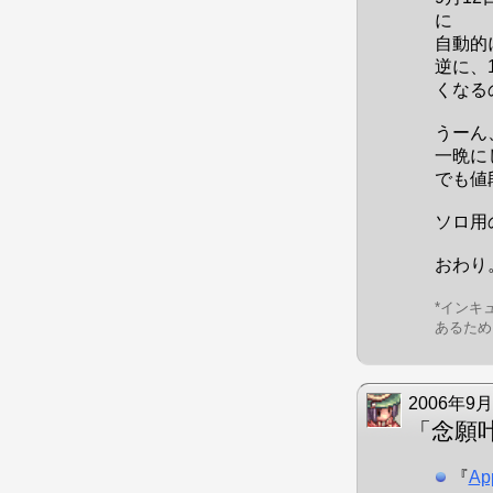
に
自動的
逆に、
くなる
うーん
一晩に
でも値
ソロ用
おわり
*インキ
あるため
2006年9月
「念願
『
Ap