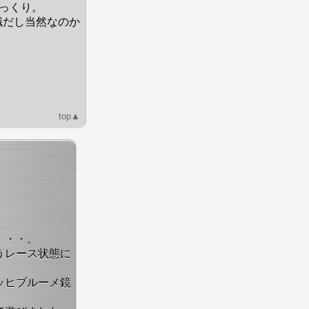
っくり。
職だし当然なのか
top▲
。
・・・。
うレース状態に
ッヒブルーメ鏡