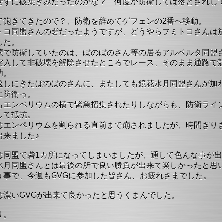
せずに破棄ぎみだったのかな？ 何度か防衛しては落とされし
て飽きてきたので？、防衛を辞めてゲフェンの2番へ移動。
トコ同盟さんの砦だったようですが、どうやらフミトコさんは
した。
壊で防衛していたのは、ぼのぼのさん等の居るアルベルタ同盟
突入して非破壊を解除させたところでレース、そのまま通路で
功。
返しにきたぼのぼのさんに、またしても鏡花水月同盟さんが加
に防衛っ。
もエンペリウムの横で緊急招集されたりしながらも、防衛ライ
して抵抗。
はエンペリウムを割られる直前まで崩されましたが、時間ぎり
出来ました♪
は同盟で砦1カ所になってしまいましたが、通して色んな事が
水月同盟さんとは最後の所で良い勝負が出来て楽しかったと思
う事で、今週もGVGに参加した皆さん、お疲れさまでした。
は濃いGVGが出来て良かったと思うくまんでした。
り。