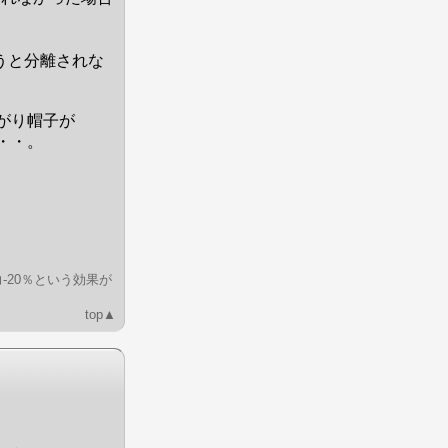
うと分離されな
がり帽子が
・・。
-20％という効果が
top▲