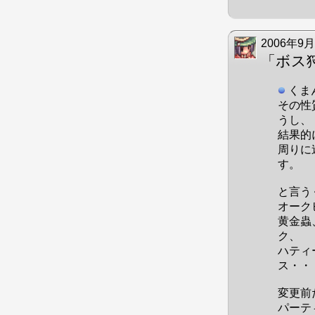
2006年9月
「ボス
くま
その性
うし、
結果的
周りに
す。
と言う
オーク
黄金蟲
ク、
ハティ
ス・・
変更前
パーテ