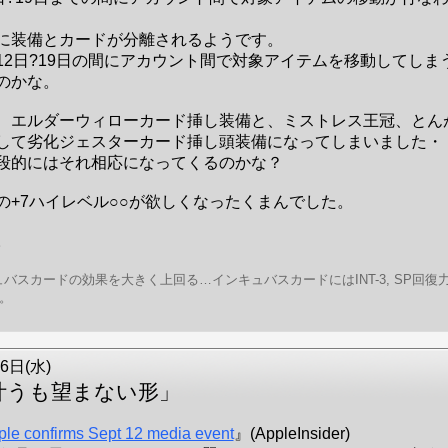
に装備とカードが分離されるようです。
12日?19日の間にアカウント間で対象アイテムを移動してしま
のかな。
、エルダーウィローカード挿し装備と、ミストレス王冠、とん
して劣化ジェスターカード挿し頭装備になってしまいました・
段的にはそれ相応になってくるのかな？
の+7ハイレベル○○が欲しくなったくまんでした。
。
ュバスカードの効果を大きく上回る…インキュバスカードにはINT-3, SP回復力
。
6日(水)
叶うも望まない形」
ple confirms Sept 12 media event
』(AppleInsider)