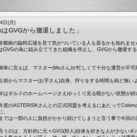
4日(月)
orsはGVGから撤退しました」
首都南の臨時広場を見て気がついている人も居るかも知れませ
orsはGVGの為に組み立ててきた組織を停止し、GVGから撤退す
簡単に言えば、マスター(Muさん)が忙しくて十分な運営が不
上前からマスター(お芋さん)自身、狩りをする時間も殆ど無い
年はギルドのホームページさえゆっくり見る暇がない状態が続
今度のASTERISKさんとの正式同盟を考えるにあたってColor
に、
までは一部の人に負担がかかり続けてしまうと言う事で今回の
言うのは、方針的に元々GVG(対人)自体を好きな人が少ないギ