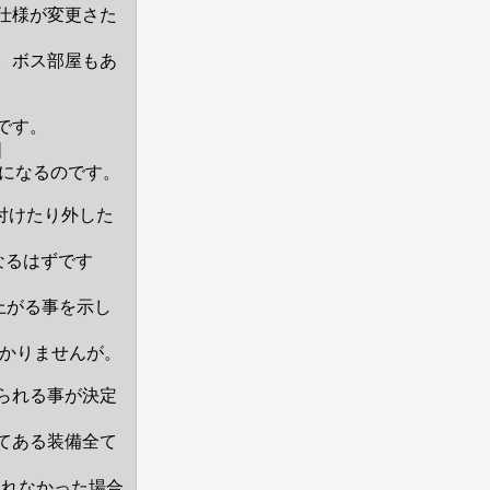
仕様が変更さた
。ボス部屋もあ
です。
]
になるのです。
付けたり外した
なるはずです
上がる事を示し
分かりませんが。
られる事が決定
てある装備全て
われなかった場合