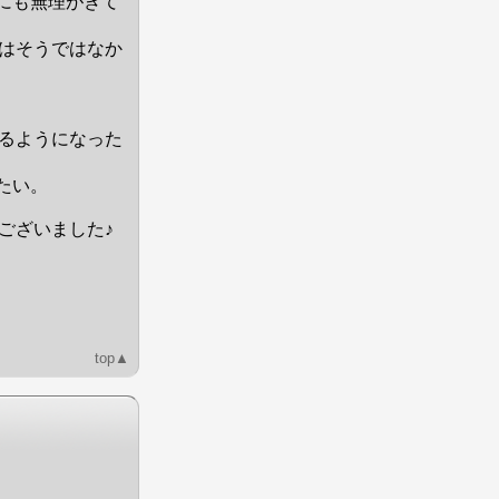
にも無理がきて
はそうではなか
。
るようになった
たい。
ございました♪
top▲