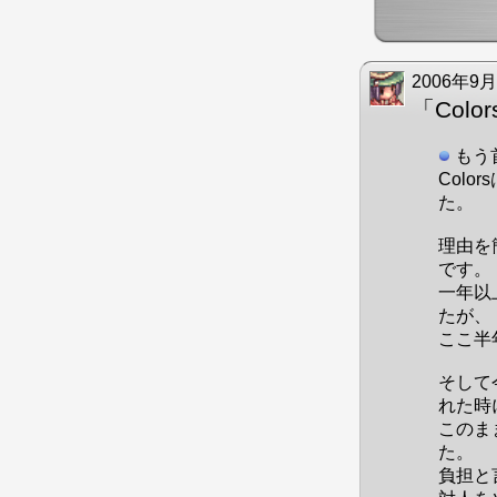
2006年9月
「Col
もう
Col
た。
理由を
です。
一年以
たが、
ここ半
そして
れた時
このま
た。
負担と