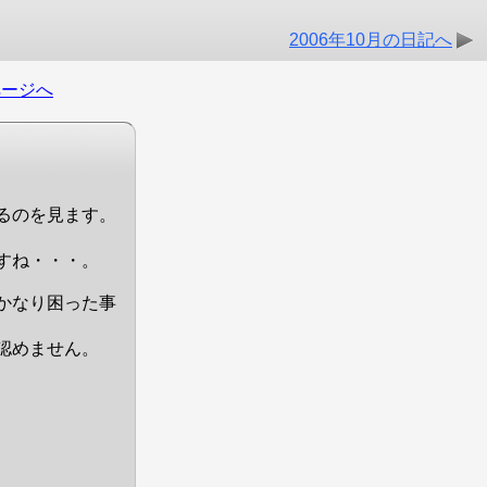
2006年10月の日記へ
ページへ
るのを見ます。
すね・・・。
かなり困った事
認めません。