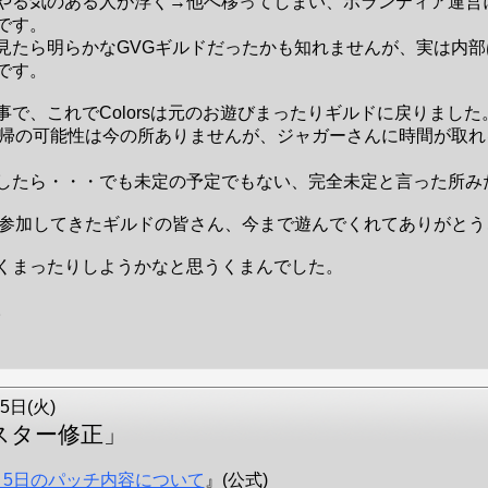
やる気のある人が浮く→他へ移ってしまい、ボランティア運営
です。
見たら明らかなGVGギルドだったかも知れませんが、実は内部
です。
事で、これでColorsは元のお遊びまったりギルドに戻りました
復帰の可能性は今の所ありませんが、ジャガーさんに時間が取れ
したら・・・でも未定の予定でもない、完全未定と言った所み
に参加してきたギルドの皆さん、今まで遊んでくれてありがとう
くまったりしようかなと思うくまんでした。
。
5日(火)
スター修正」
月5日のパッチ内容について
』(公式)