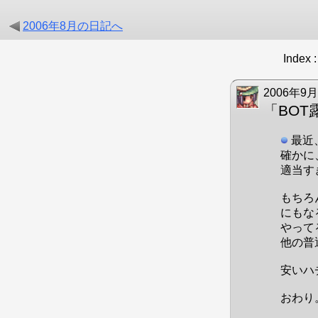
2006年8月の日記へ
Index 
2006年9月
「BOT
最近
確かに
適当す
もちろ
にもな
やって
他の普
安いハ
おわり