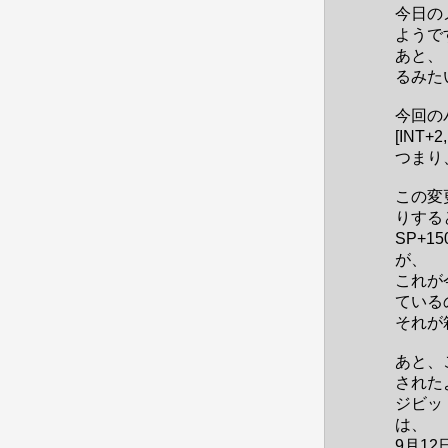
今日の
ようで
あと、
るみた
今回の
[INT+
つまり、
この変
りする
SP+
が、
これが
ている
それが
あと、
された
ジビッ
は、
9月1