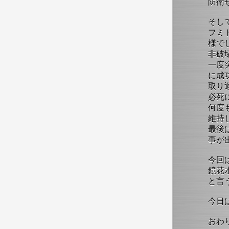
防衛
そし
フミ
様で
非破
一度
に成
取り
必死
何度
維持
最後
事が
今回
鏡花
と言
今日
おわ