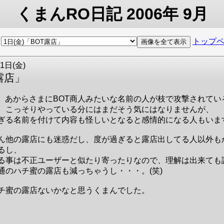
くまんRO日記 2006年 9月
:
トップ
1日(金)
露店」
、あからさまにBOT商人みたいな名前の人が枝で攻撃されてい
、こっそりやっている分にはまだそう気にはなりませんが、
ぎる名前を付けて内容も怪しいとなると感情的になる人もいま
ん他の露店にも迷惑だし、度が過ぎると露店出してる人以外も
るし、
る事は不正ユーザーと似たり寄ったりなので、理解は出来ても
通のハチ蜜の露店も減っちゃうし・・・。(笑)
チ蜜の露店ないかなと思うくまんでした。
。