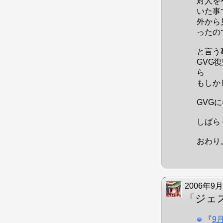
対人を
いた事
外から
ったの
と言う
GVG
ら
もしか
GVG
しばら
おわり
2006年9月
「ジェ
『
9