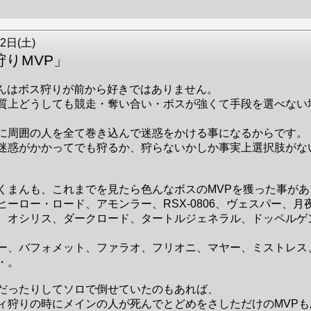
2日(土)
狩りMVP」
んはボス狩りが前から好きではありません。
質上どうしても競走・奪い合い・ボスが強くて手段を選べない
に周囲の人を全て巻き込んで迷惑をかける事になるからです。
迷惑がかかってでも狩るか、狩らないかしか事実上選択肢がな
くまんも、これまでを見たら色んなボスのMVPを獲った事があ
ヒーロー・ロード、アモンラー、RSX-0806、ヴェスパー、月
、オシリス、ダークロード、タートルジェネラル、ドッペルゲ
ー、バフォメット、ファラオ、フリオニ、マヤー、ミストレス
・。
だったりしてソロで倒せていたのもあれば、
ィ狩りの時にメインの人が死んでとどめをさしただけのMVPも