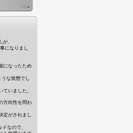
top▲
んが、
る事になりまし
可能になったため
ような状態でし
いていました。
sの方向性を問わ
決定がされまし
ルドなので、