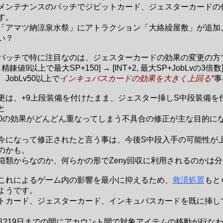
メンテナンスのパッチでジビットカード、ジェスターカードの
す。
「アマツ納涼泉水祭」にアトラクション「大絡繰屋敷」が追加
い？
パッチで特に注目なのは、ジェスターカードの効果の変更の方
2, 精錬値9以上で最大SP+150] → [INT+2, 最大SP+JobLvの3倍数
JobLv50以上で
インキュバスカードの効果を大きく上回る*
事
更は、+9上段装備を付けたまま、ジェスター挿しS中段装備を
と
150の効果がどんどん重なってしまう不具合の修正が主な目的に
今になって修正されたと言う事は、今後S中段入手の可能性が
のかも。
箱類からなのか、何らかの形でZeny回収に利用されるのかは
これによるゲーム内の影響を最小に抑えるため、
救済処置
もと
ようです。
トカード、ジェスターカード、インキュバスカードを既に挿し
2日?19日までの間にアカウント間で対象アイテムの移動が行な