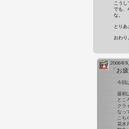
こうし
でも、
な。
とりあ
おわり
2006年
「お
今回
最初
とこ
クラ
なっ
こち
花水